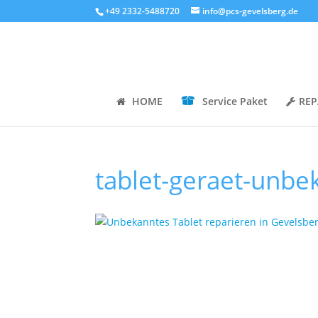
+49 2332-5488720
info@pcs-gevelsberg.de
HOME
Service Paket
REP
tablet-geraet-unbe