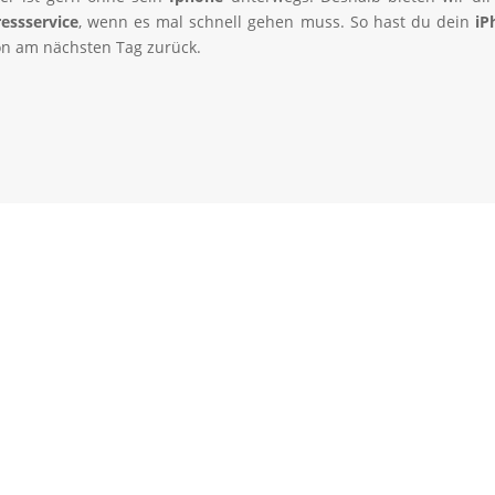
essservice
, wenn es mal schnell gehen muss. So hast du dein
iP
n am nächsten Tag zurück.
Schnell und fachmännisch repariert
r
Dein Notebook ist hingefallen, das Display
n
gesplittert oder das Mainboard vom PC ist