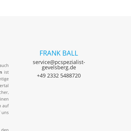
FRANK BALL
service@pcspezialist-
auch
gevelsberg.de
n
ist
+49 2332 5488720
tige
ertal
cher,
inen
n auf
f uns
r den