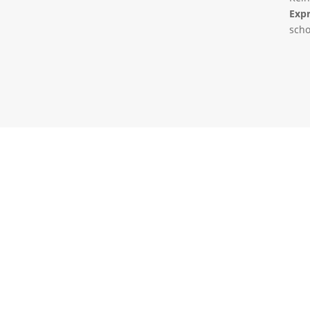
Expr
scho
Lokal und Ortsnah
Wir sind vor Ort für dich da. Dein PC ode
Notebook wird in unserer PCS Werkstatt i