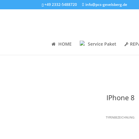
+49 2332-5488720
info@pcs-gevelsberg.de
HOME
Service Paket
REP
IPhone 8
TYPENBEZEICHNUNG: