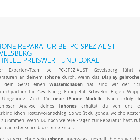
HONE REPARATUR BEI PC-SPEZIALIST
VELSBERG
HNELL, PREISWERT UND LOKAL
er Experten-Team bei PC-SPEZIALIST Gevelsberg führt 
araturen an deinem
Iphone
durch. Wenn das
Display gebroche
r dein Gerät einen
Wasserschaden
hat, sind wir der rich
rechpartner für Gevelsberg, Ennepetal, Schwelm, Hagen, Wupp
 Umgebung. Auch für
neue iPhone Modelle
. Nach erfolgrei
tenloser Analyse deines
Iphones
erhältst du von uns e
rbindlichen Kostenvoranschlag. So weißt du genau, welche Koste
 zukommen. Wenn Du noch weitere Fragen zur Reparatur hast, ru
ach an oder schreib uns eine Email.
er ist gern ohne sein
Iphone
unterwegs. Deshalb bieten wir di