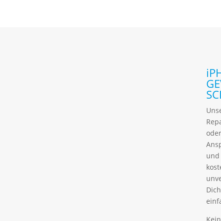
iP
GE
SC
Uns
Rep
ode
Ansp
und
kos
unve
Dich
einf
Kein