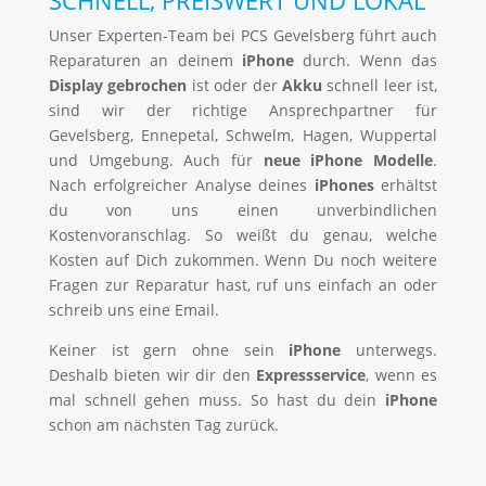
SCHNELL, PREISWERT UND LOKAL
Unser Experten-Team bei PCS Gevelsberg führt auch
Reparaturen an deinem
iPhone
durch. Wenn das
Display gebrochen
ist oder der
Akku
schnell leer ist,
sind wir der richtige Ansprechpartner für
Gevelsberg, Ennepetal, Schwelm, Hagen, Wuppertal
und Umgebung. Auch für
neue iPhone Modelle
.
Nach erfolgreicher Analyse deines
iP
hones
erhältst
du von uns einen unverbindlichen
Kostenvoranschlag. So weißt du genau, welche
Kosten auf Dich zukommen. Wenn Du noch weitere
Fragen zur Reparatur hast, ruf uns einfach an oder
schreib uns eine Email.
Keiner ist gern ohne sein
iP
hone
unterwegs.
Deshalb bieten wir dir den
Expressservice
, wenn es
mal schnell gehen muss. So hast du dein
iPhone
schon am nächsten Tag zurück.