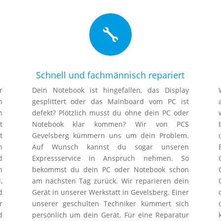

Schnell und fachmännisch repariert
r
Dein Notebook ist hingefallen, das Display
n
gesplittert oder das Mainboard vom PC ist
n
defekt? Plötzlich musst du ohne dein PC oder
t
Notebook klar kommen? Wir von PCS
t
Gevelsberg kümmern uns um dein Problem.
h
Auf Wunsch kannst du sogar unseren
d
Expressservice in Anspruch nehmen. So
n
bekommst du dein PC oder Notebook schon
,
am nächsten Tag zurück. Wir reparieren dein
d
Gerät in unserer Werkstatt in Gevelsberg. Einer
r
unserer geschulten Techniker kümmert sich
d
persönlich um dein Gerät. Für eine Reparatur