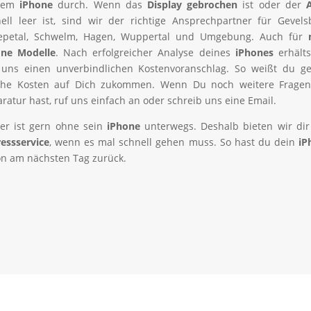
nem
iPhone
durch. Wenn das
Display gebrochen
ist oder der
ell leer ist, sind wir der richtige Ansprechpartner für Gevels
epetal, Schwelm, Hagen, Wuppertal und Umgebung. Auch für
one Modelle
. Nach erfolgreicher Analyse deines
iP
hones
erhälts
 uns einen unverbindlichen Kostenvoranschlag. So weißt du ge
che Kosten auf Dich zukommen. Wenn Du noch weitere Fragen
ratur hast, ruf uns einfach an oder schreib uns eine Email.
er ist gern ohne sein
iP
hone
unterwegs. Deshalb bieten wir di
essservice
, wenn es mal schnell gehen muss. So hast du dein
iP
n am nächsten Tag zurück.