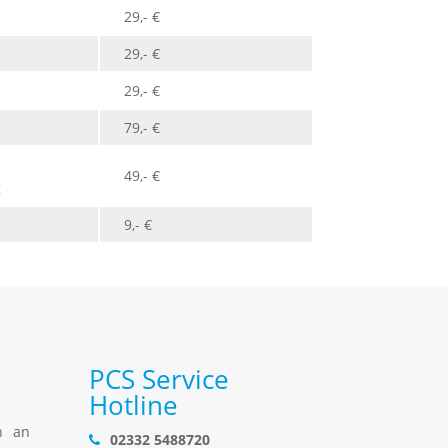
29,- €
29,- €
29,- €
79,- €
49,- €
g
9,- €
PCS Service
Hotline
n an
02332 5488720