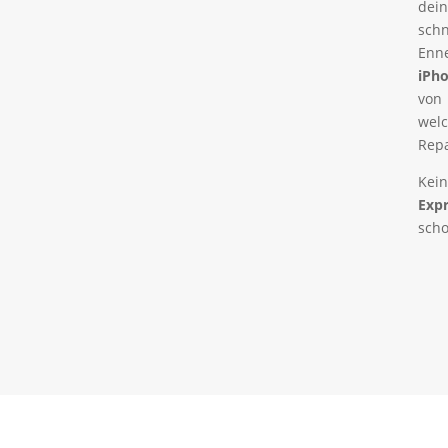
dei
schn
Enn
iPh
von
wel
Repa
Kein
Expr
scho