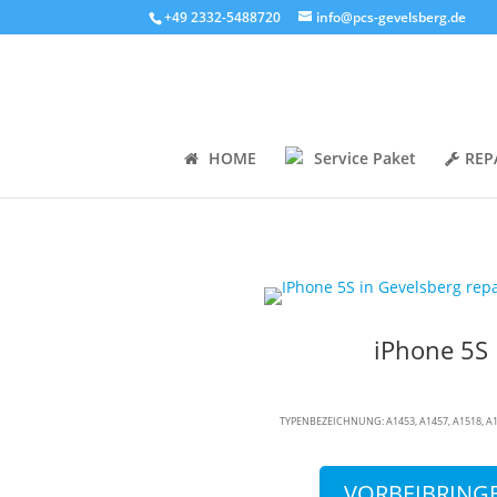
+49 2332-5488720
info@pcs-gevelsberg.de
HOME
Service Paket
REP
iPhone 5S
TYPENBEZEICHNUNG: A1453, A1457, A1518, A1
VORBEIBRING