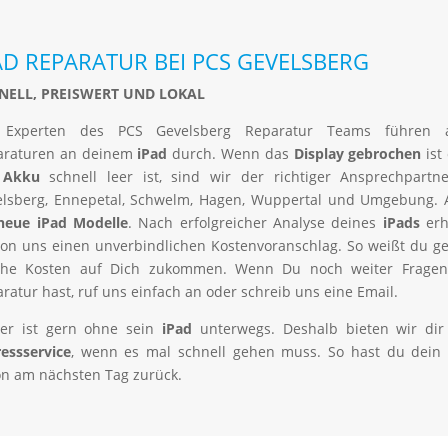
AD REPARATUR BEI PCS GEVELSBERG
NELL, PREISWERT UND LOKAL
 Experten des PCS Gevelsberg Reparatur Teams führen 
araturen an deinem
iPad
durch. Wenn das
Display gebrochen
ist
r
Akku
schnell leer ist, sind wir der richtiger Ansprechpartn
elsberg, Ennepetal, Schwelm, Hagen, Wuppertal und Umgebung. 
neue iPad Modelle
. Nach erfolgreicher Analyse deines
iPads
erh
on uns einen unverbindlichen Kostenvoranschlag. So weißt du g
che Kosten auf Dich zukommen. Wenn Du noch weiter Fragen
ratur hast, ruf uns einfach an oder schreib uns eine Email.
ner ist gern ohne sein
iPad
unterwegs. Deshalb bieten wir dir
essservice
, wenn es mal schnell gehen muss. So hast du dein
n am nächsten Tag zurück.