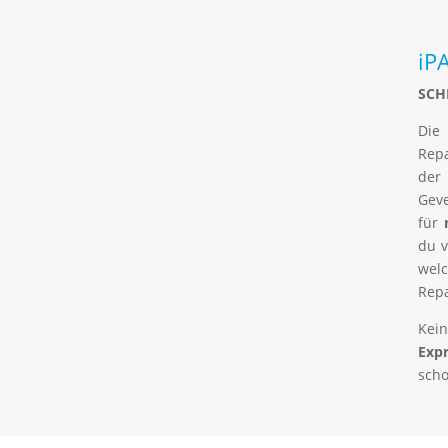
iP
SCH
Die
Rep
de
Gev
für
du v
wel
Repa
Kei
Expr
scho