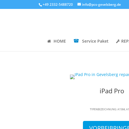
+49 2332-5488720
info@pcs-gevelsberg.de
HOME
Service Paket
REP
iPad Pro
TYPENBEZEICHNUNG: A1584, A
VORBEIBRING