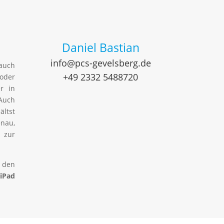
Daniel Bastian
info@pcs-gevelsberg.de
auch
+49 2332 5488720
 oder
er in
Auch
ältst
enau,
 zur
 den
iPad