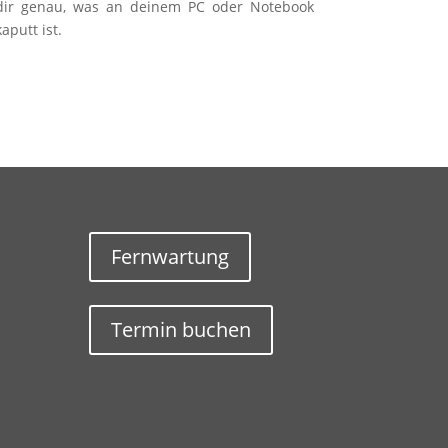
dir genau, was an deinem PC oder Notebook
kaputt ist.
Fernwartung
Termin buchen