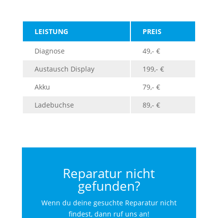
LEISTUNG
PREIS
Diagnose
49,- €
Austausch Display
199,- €
Akku
79,- €
Ladebuchse
89,- €
Reparatur nicht
gefunden?
Wenn du deine gesuchte Reparatur nicht
findest, dann ruf uns an!