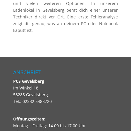
und vielen weiteren Optionen. In unserem
Ladenlokal in Gevelsberg berät dich einer unserer
Techniker direkt vor Ort. Eine erste Fehleranalyse
zeigt dir genau, was an deinem PC oder Notebook
kaputt ist.
ANSCHRIFT
PCS
Gevelsberg
Im Winkel 18
58285 Gevelsberg
Tel.: 02332 5488720
Öffnungszeiten:
Montag – Freitag: 14.00 bis 17.00 Uhr